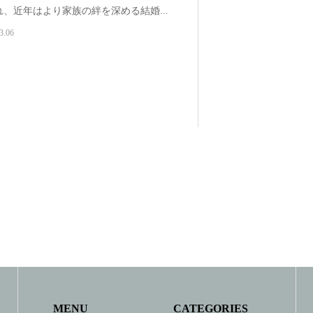
、近年はより家族の絆を深める結婚...
3.06
MENU
CATEGORIES