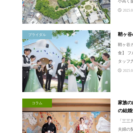
小高く盛
2025.0
鞘ヶ谷
ブライダル
鞘ヶ谷
食】 
タッフ力
2025.0
家族の
コラム
の結婚
「三三
夫婦の