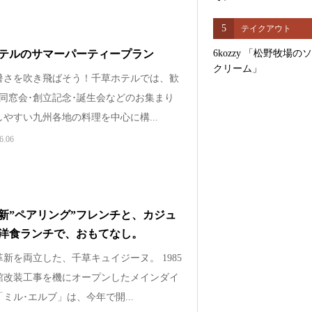
5
テイクアウト
6kozzy 「松野牧場の
テルのサマーパーティープラン
クリーム」
暑さを吹き飛ばそう！千草ホテルでは、歓
･同窓会･創立記念･誕生会などのお集まり
やすい九州各地の料理を中心に構...
6.06
新”ペアリング”フレンチと、カジュ
洋食ランチで、おもてなし。
新を両立した、千草キュイジーヌ。 1985
館改装工事を機にオープンしたメインダイ
ミル･エルブ」は、今年で開...