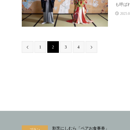
も呼ばれ
2025.0
1
2
3
4


割烹にしむら「ペアお食事券」
プラン