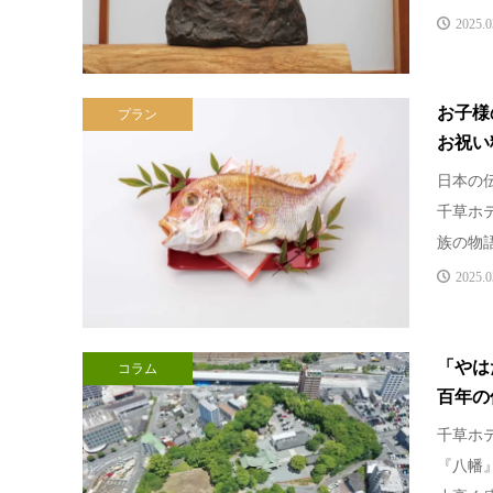
2025.0
お子様
プラン
お祝い
日本の
千草ホ
族の物語
2025.0
「やは
コラム
百年の
千草ホ
『八幡