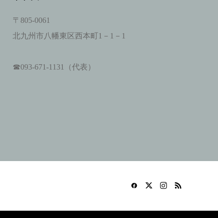
〒805-0061
北九州市八幡東区西本町1－1－1
☎093‐671‐1131（代表）