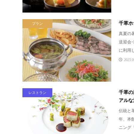
千草ホ
プラン
真夏の
送迎会
に利用し
2025.0
千草の
レストラン
アルな
伝統と革
年、本
ニング「