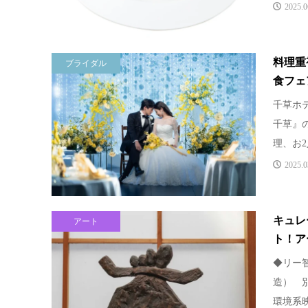
2025.0
料理重
ブライダル
食フェ
千草ホテ
千草』
理、お2
2025.0
キュレ
アート
ト！アー
◆リー智
造） 
環境系映