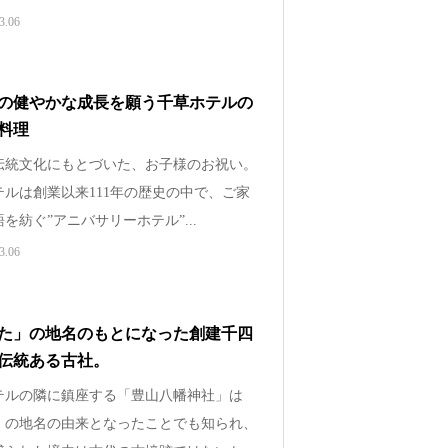
3.06
の健やかな成長を願う千草ホテルの
料理
伝統文化にもとづいた、お子様のお祝い。
テルは創業以来111年の歴史の中で、ご家
を紡ぐ”アニバサリーホテル”...
3.06
た」の地名のもとになった創建千四
伝統ある古社。
テルの隣に鎮座する「豊山八幡神社」は
』の地名の由来となったことでも知られ、