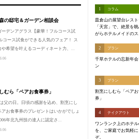
1
コラム
森の邸宅＆ガーデン相談会
皿倉山の展望台レスト
「天宮」で、絶景を眺
ガーデンアグラス【豪華！フルコース試
がらホテルメイドのス..
フルコース試食ができる人気のフェア！ ス
2
プラン
や希望を叶えるコーディネート力、...
6.06
千草ホテルの忘新年会
ン
3
プラン
割烹にしむら「ペアお
しむら「ペアお食事券」
券」
5日は父の日。日頃の感謝を込め、割烹にし
ペアお食事券のプレゼントはいかがでしょ
4
テイクアウト
006年北九州技の達人に認定さ...
ワンランク上のホテル
6.06
を、ご家庭でお気軽に
ぞ。