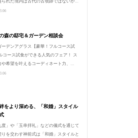
られた境内は古代の古墳跡ではないか...
3.06
の森の邸宅＆ガーデン相談会
ガーデンアグラス【豪華！フルコース試
フルコース試食ができる人気のフェア！ ス
や希望を叶えるコーディネート力、...
3.06
絆をより深める、「和婚」スタイル
式
九度」や「玉串拝礼」などの儀式を通じて
契りを交わす神前式は「和婚」スタイルと