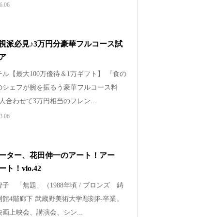
6.06
視派必見♪3万円分豪華フルコース試
ア
ル【最大100万優待＆1万ギフト】 『食の
のシェフが腕を振るう豪華フルコース料
人合わせて3万円相当のフレン...
3.06
ーター、花田伸一のアート！アー
ト！vlo.42
子 「無題」（1988年頃 / ブロンズ 鋳
別館4階廊下 武蔵野美術大学彫刻科卒業。
画上映会、講演会、シン...