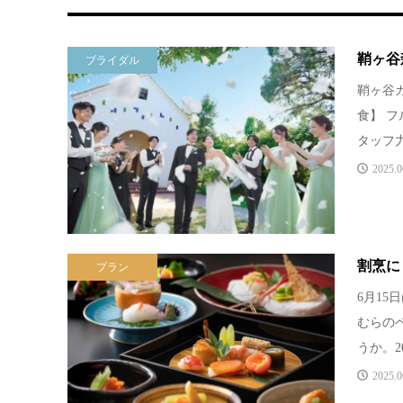
鞘ヶ谷
ブライダル
鞘ヶ谷
食】 
タッフ力
2025.0
割烹に
プラン
6月1
むらの
うか。2
2025.0